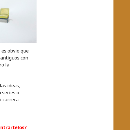
 es obvio que
 antiguos con
ro la
las ideas,
 series o
 carrera.
ontrártelos?