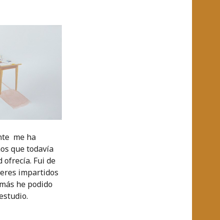
ente me ha
ños que todavía
 ofrecía. Fui de
leres impartidos
 más he podido
estudio.