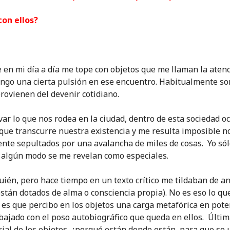
con ellos?
 en mi día a día me tope con objetos que me llaman la atenc
ngo una cierta pulsión en ese encuentro. Habitualmente so
provienen del devenir cotidiano.
ar lo que nos rodea en la ciudad, dentro de esta sociedad oc
a que transcurre nuestra existencia y me resulta imposible 
ente sepultados por una avalancha de miles de cosas. Yo só
e algún modo se me revelan como especiales.
uién, pero hace tiempo en un texto crítico me tildaban de an
están dotados de alma o consciencia propia). No es eso lo qu
 es que percibo en los objetos una carga metafórica en poten
bajado con el poso autobiográfico que queda en ellos. Últ
orial de los objetos, ¿porqué están donde están, para que se