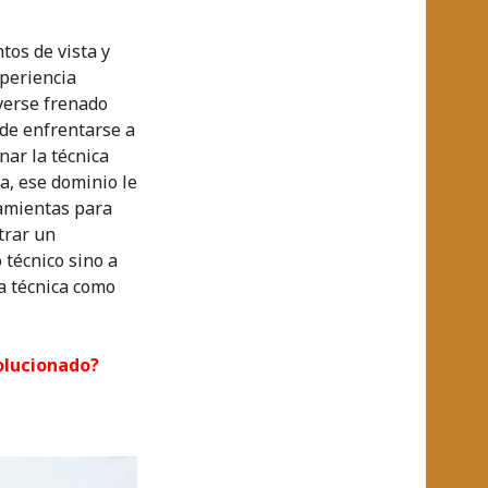
tos de vista y
xperiencia
verse frenado
 de enfrentarse a
nar la técnica
ta, ese dominio le
amientas para
trar un
 técnico sino a
La técnica como
olucionado?