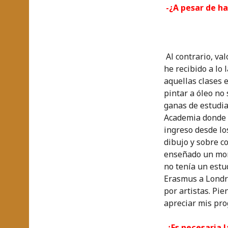
-¿A pesar de h
Al contrario, va
he recibido a lo 
aquellas clases 
pintar a óleo no
ganas de estudia
Academia donde 
ingreso desde l
dibujo y sobre c
enseñado un mont
no tenía un estu
Erasmus a Londre
por artistas. Pi
apreciar mis pro
-¿Es necesaria 