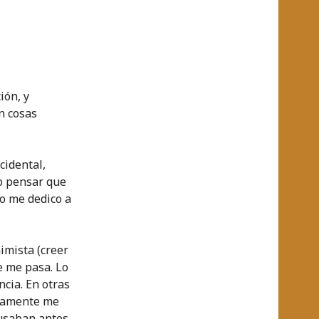
ión, y
n cosas
cidental,
no pensar que
lo me dedico a
imista (creer
e me pasa. Lo
cia. En otras
imamente me
 usaban antes,