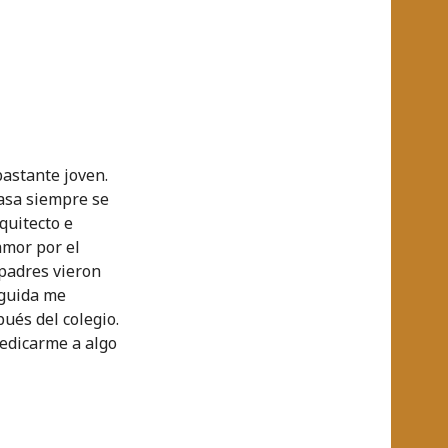
bastante joven.
asa siempre se
quitecto e
amor por el
 padres vieron
eguida me
ués del colegio.
dedicarme a algo