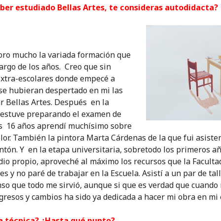
aber estudiado Bellas Artes, te consideras autodidacta?
loro mucho la variada formación que
largo de los años. Creo que sin
extra-escolares donde empecé a
 se hubieran despertado en mi las
r Bellas Artes. Después en la
estuve preparando el examen de
os 16 años aprendí muchísimo sobre
olor. También la pintora Marta Cárdenas de la que fui asist
ón. Y en la etapa universitaria, sobretodo los primeros a
dio propio, aproveché al máximo los recursos que la Facultad
s y no paré de trabajar en la Escuela. Asistí a un par de tal
enso que todo me sirvió, aunque si que es verdad que cuando
gresos y cambios ha sido ya dedicada a hacer mi obra en mi 
la técnica? ¿Hasta qué punto?