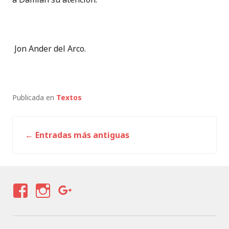
Jon Ander del Arco.
Publicada en
Textos
←
Entradas más antiguas
Ir
a
las
F
I
G
entradas
A
N
O