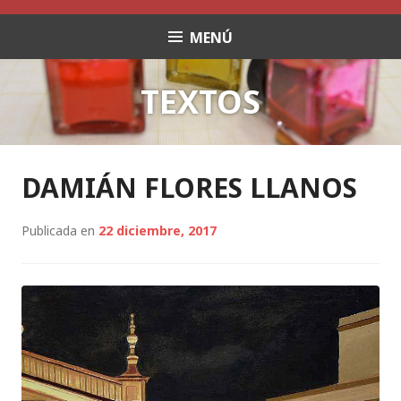
Saltar
al
MENÚ
contenido
TEXTOS
DAMIÁN FLORES LLANOS
Publicada en
22 diciembre, 2017