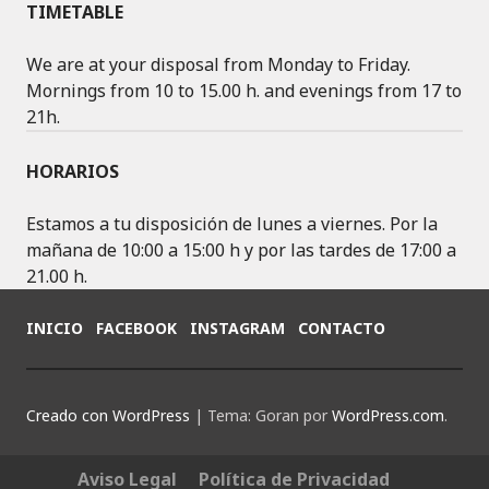
C
S
O
TIMETABLE
E
T
G
B
A
L
We are at your disposal from Monday to Friday.
O
G
E
Mornings from 10 to 15.00 h. and evenings from 17 to
O
R
+
21h.
K
A
M
HORARIOS
Estamos a tu disposición de lunes a viernes. Por la
mañana de 10:00 a 15:00 h y por las tardes de 17:00 a
21.00 h.
INICIO
FACEBOOK
INSTAGRAM
CONTACTO
Creado con WordPress
|
Tema: Goran por
WordPress.com
.
Aviso Legal
Política de Privacidad