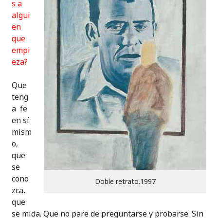
s a
algui
en
que
empi
eza?
Que
teng
a fe
en sí
mism
o,
que
se
cono
Doble retrato.1997
zca,
que
se mida. Que no pare de preguntarse y probarse. Sin