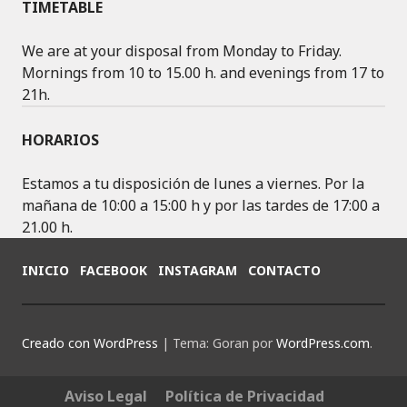
C
S
O
TIMETABLE
E
T
G
B
A
L
We are at your disposal from Monday to Friday.
O
G
E
Mornings from 10 to 15.00 h. and evenings from 17 to
O
R
+
21h.
K
A
M
HORARIOS
Estamos a tu disposición de lunes a viernes. Por la
mañana de 10:00 a 15:00 h y por las tardes de 17:00 a
21.00 h.
INICIO
FACEBOOK
INSTAGRAM
CONTACTO
Creado con WordPress
|
Tema: Goran por
WordPress.com
.
Aviso Legal
Política de Privacidad