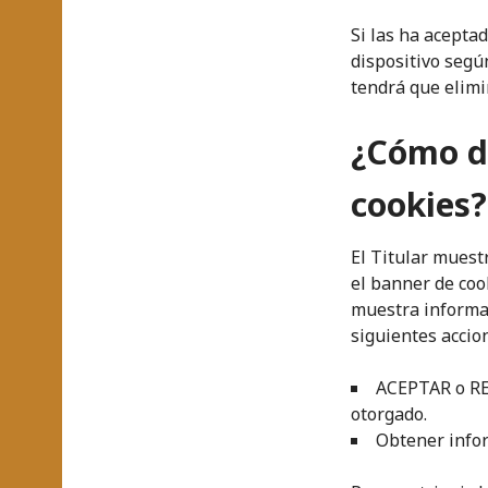
Si las ha acepta
dispositivo segú
tendrá que elimin
¿Cómo de
cookies?
El Titular muest
el banner de coo
muestra informac
siguientes accio
ACEPTAR o REC
otorgado.
Obtener infor