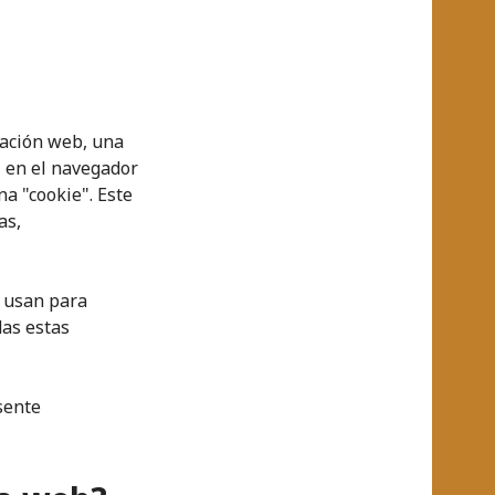
egación web, una
, en el navegador
a "cookie". Este
as,
e usan para
das estas
sente