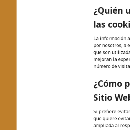
¿Quién u
las cook
La información a
por nosotros, a 
que son utilizad
mejoran la exper
número de visitas
¿Cómo pu
Sitio We
Si prefiere evit
que quiere evita
ampliada al respe