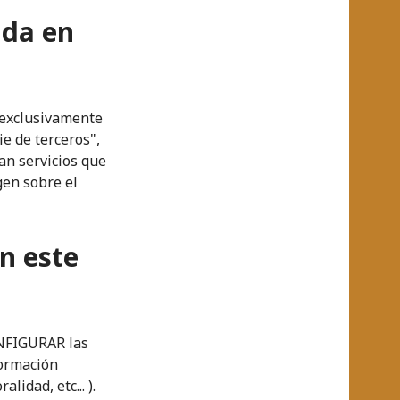
ada en
 exclusivamente
e de terceros",
an servicios que
gen sobre el
n este
ONFIGURAR las
formación
lidad, etc... ).