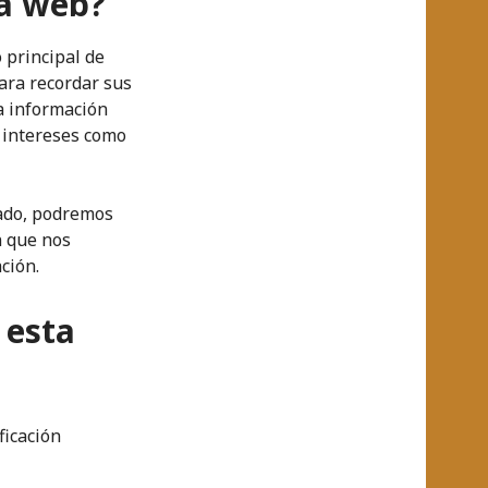
ta web?
 principal de
ara recordar sus
La información
 intereses como
mado, podremos
n que nos
ción.
 esta
ficación