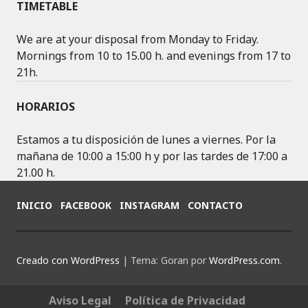
C
S
O
TIMETABLE
E
T
G
B
A
L
We are at your disposal from Monday to Friday.
O
G
E
Mornings from 10 to 15.00 h. and evenings from 17 to
O
R
+
21h.
K
A
M
HORARIOS
Estamos a tu disposición de lunes a viernes. Por la
mañana de 10:00 a 15:00 h y por las tardes de 17:00 a
21.00 h.
INICIO
FACEBOOK
INSTAGRAM
CONTACTO
Creado con WordPress
|
Tema: Goran por
WordPress.com
.
Aviso Legal
Política de Privacidad