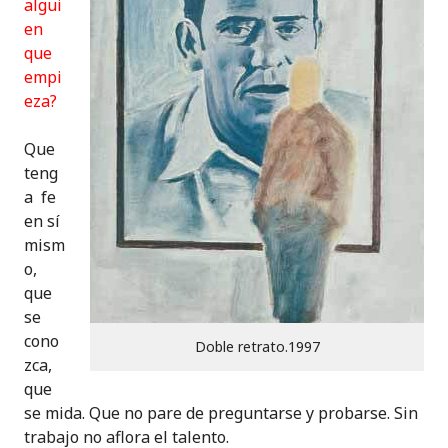
algui
en
que
empi
eza?
Que
teng
a fe
en sí
mism
o,
que
se
cono
Doble retrato.1997
zca,
que
se mida. Que no pare de preguntarse y probarse. Sin
trabajo no aflora el talento.