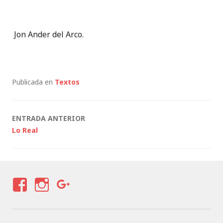
Jon Ander del Arco.
Publicada en
Textos
Navegación
ENTRADA ANTERIOR
Lo Real
de
entradas
F
I
G
A
N
O