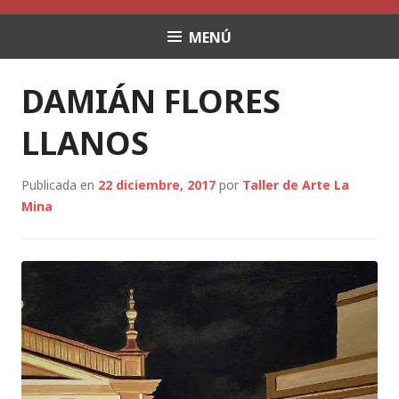
Saltar
al
MENÚ
contenido
DAMIÁN FLORES
LLANOS
Publicada en
22 diciembre, 2017
por
Taller de Arte La
Mina